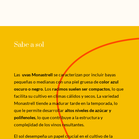
Sabe a sol
Las
uvas Monastrell
se caracterizan por incluir bayas
pequeñas o medianas con una piel gruesa de
color azul
oscuro o negro
. Los
racimos suelen ser compactos
, lo que
facilita su cultivo en climas cálidos y secos. La variedad
Monastrell tiende a madurar tarde en la temporada, lo
que le permite desarrollar
altos niveles de azúcar y
polifenoles
, lo que contribuye a la estructura y
complejidad de los vinos resultantes.
El sol desempeña un papel crucial en el cultivo de la