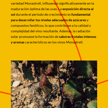
variedad Monastrell, influyendo significativamente en la
maduración óptima de las uvas. La
exposición directa al
sol
durante el período de crecimiento es
fundamental
para desarrollar los niveles adecuados de azúcares
y
compuestos fenólicos, lo que contribuye a la calidad y
complejidad del vino resultante. Además, la radiación
solar promueve la formación de
sabores frutales intensos
y aromas
característicos en los vinos Monastrell.