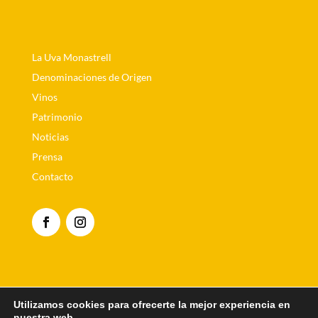
La Uva Monastrell
Denominaciones de Origen
Vinos
Patrimonio
Noticias
Prensa
Contacto
Aviso Legal
|
Política de privacidad
|
Política de
Utilizamos cookies para ofrecerte la mejor experiencia en
privacidad en redes sociales
|
Política de Cookies
nuestra web.