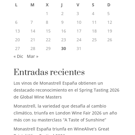
L
M
X
J
V
S
D
1
2
3
4
5
6
7
8
9
10
11
12
13
14
15
16
17
18
19
20
21
22
23
24
25
26
27
28
29
30
31
« Dic
Mar »
Entradas recientes
Los vinos de Monastrell España obtienen un
destacado reconocimiento en el Spring Tasting 2026
de Global Wine Masters
Monastrell, la variedad que desafía al cambio
climático, triunfa en London Wine Fair 2026 un año
más con su masterclass “A Taste of Sunshine”
Monastrell España triunfa en WineAlive’s Great