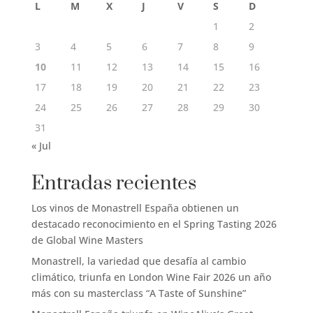
L
M
X
J
V
S
D
1
2
3
4
5
6
7
8
9
10
11
12
13
14
15
16
17
18
19
20
21
22
23
24
25
26
27
28
29
30
31
« Jul
Entradas recientes
Los vinos de Monastrell España obtienen un
destacado reconocimiento en el Spring Tasting 2026
de Global Wine Masters
Monastrell, la variedad que desafía al cambio
climático, triunfa en London Wine Fair 2026 un año
más con su masterclass “A Taste of Sunshine”